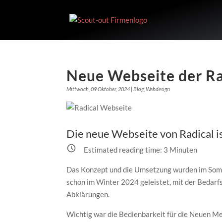
Skip
to
content
Neue Webseite der Ra
Mittwoch, 09 Oktober, 2024
|
Blog
,
Webdesign
Die neue Webseite von Radical is
Estimated reading time:
3
Minuten
Das Konzept und die Umsetzung wurden im Somme
schon im Winter 2024 geleistet, mit der Bedar
Abklärungen.
Wichtig war die Bedienbarkeit für die Neuen Me