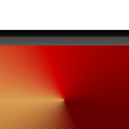
IGN
Name
Email
Adresse
Nachricht