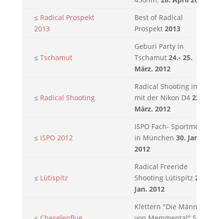
≤
Radical Prospekt
Best of Radical
2013
Prospekt
2013
Geburi Party in
≤
Tschamut
Tschamut
24.- 25.
März. 2012
Radical Shooting im Hy
≤
Radical Shooting
mit der Nikon D4
22.
März. 2012
ISPO Fach- Sportmesse
≤
ISPO 2012
in München
30. Jan.
2012
Radical Freeride
≤
Lütispitz
Shooting Lütispitz
26.
Jan. 2012
Klettern "Die Männer
≤
Cheselenflue
von Memmental" 5 SL,