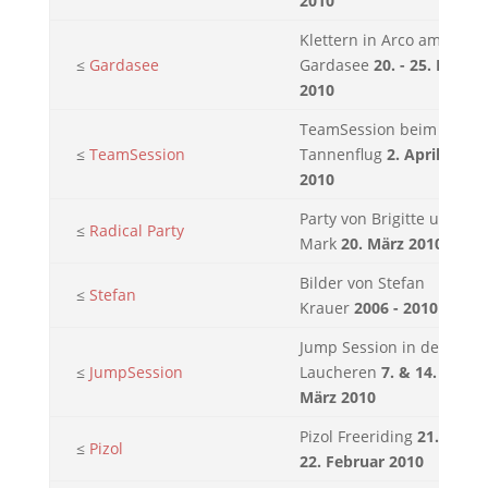
2010
Klettern in Arco am
≤
Gardasee
Gardasee
20. - 25. Mai.
2010
TeamSession beim
≤
TeamSession
Tannenflug
2. April
2010
Party von Brigitte und
≤
Radical Party
Mark
20. März 2010
Bilder von Stefan
≤
Stefan
Krauer
2006 - 2010
Jump Session in der
≤
JumpSession
Laucheren
7. & 14.
März 2010
Pizol Freeriding
21. -
≤
Pizol
22. Februar 2010