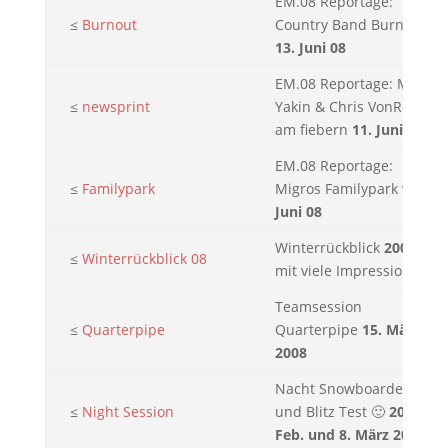
EM.08 Reportage:
≤
Burnout
Country Band Burnout
13. Juni 08
EM.08 Reportage: Muri
≤
newsprint
Yakin & Chris VonRohr
am fiebern
11. Juni 08
EM.08 Reportage:
≤
Familypark
Migros Familypark
9.
Juni 08
Winterrückblick
2008
≤
Winterrückblick 08
mit viele Impressionen
Teamsession
≤
Quarterpipe
Quarterpipe
15. März
2008
Nacht Snowboarden
≤
Night Session
und Blitz Test 🙂
20.
Feb. und 8. März 2008