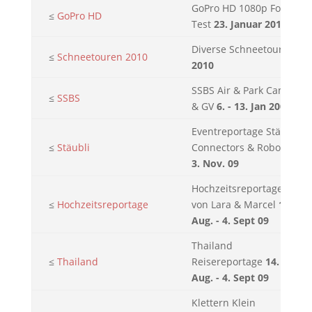
GoPro HD 1080p Foto
≤
GoPro HD
Test
23. Januar 2010
Diverse Schneetouren
≤
Schneetouren 2010
2010
SSBS Air & Park Camp
≤
SSBS
& GV
6. - 13. Jan 2009
Eventreportage Stäubli
≤
Stäubli
Connectors & Robotics
3. Nov. 09
Hochzeitsreportage
≤
Hochzeitsreportage
von Lara & Marcel
14.
Aug. - 4. Sept 09
Thailand
≤
Thailand
Reisereportage
14.
Aug. - 4. Sept 09
Klettern Klein