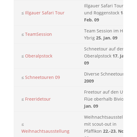
Illgauer Safari Tour
≤
Illgauer Safari Tour
und Roggenstock
18.
Feb. 09
Team Session im Hoch-
≤
TeamSession
Ybrig
25. Jan. 09
Schneetour auf den
≤
Oberalpstock
Oberalpstock
17. Jan.
09
Diverse Schneetouren
≤
Schneetouren 09
2009
Freetour auf den Uf da
≤
Freeridetour
Flüe oberhalb Bivio
1.
Jan. 09
Weihnachtsausstellung
≤
mit scout-out in
Weihnachtsausstellung
Pfäffikon
22.-23. Nov.