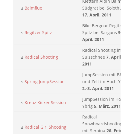
Klettern Alpin Balmflue
≤
Balmflue
Südgrat bei Solothurn
17. April. 2011
Bike Bergour Regitzer
≤
Regitzer Spitz
Spitz bei Sargans
9.
April. 2011
Radical Shooting im
≤
Radical Shooting
Sulzschnee
7. April.
2011
JumpSession mit BBQ
≤
Spring JumpSession
und Zelt im Hoch-Ybrig
2.-3. April. 2011
JumpSession im Hoch-
≤
Kreuz Kicker Session
Ybrig
5. März. 2011
Radical
Snowboardshooting
≤
Radical Girl Shooting
mit Seraina
26. Feb.