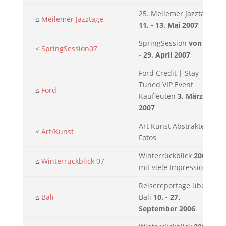
25. Meilemer Jazztage
≤
Meilemer Jazztage
11. - 13. Mai 2007
SpringSession
von 27.
≤
SpringSession07
- 29. April 2007
Ford Credit | Stay
Tuned VIP Event
≤
Ford
Kaufleuten
3. März
2007
Art Kunst Abstrakte
≤
Art/Kunst
Fotos
Winterrückblick
2007
≤
Winterrückblick 07
mit viele Impressionen
Reisereportage über
≤
Bali
Bali
10. - 27.
September 2006