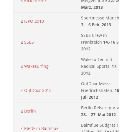
≤
Kick the Vik
Meigelshütte
22.-24
März. 2013
Sportmesse München
≤
ISPO 2013
3. - 6 Feb. 2013
SSBS Crew in
≤
SSBS
Frankreich
14.-16 Sept.
2012
Wakesurfen mit
≤
Wakesurfing
Radical Sports.
17. Aug
2012
OutDoor Messe
≤
OutDoor 2012
Friedrichshafen.
15.
Juli 2012
Berlin Reisereportage.
≤
Berlin
23. - 27. Mai 2012
Balmflue Südgrat 15SL,
≤
Klettern Balmflue
450hm.
28. April 2012