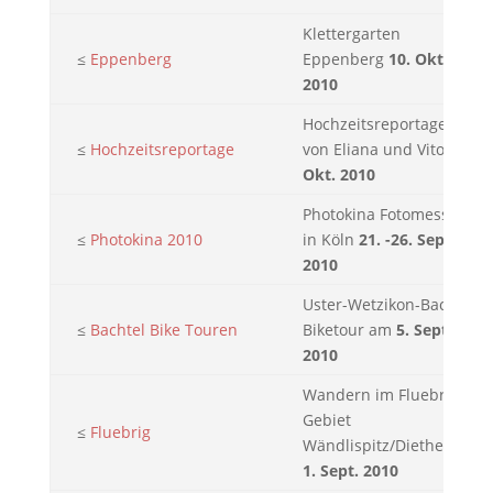
Klettergarten
≤
Eppenberg
Eppenberg
10. Okt.
2010
Hochzeitsreportage
≤
Hochzeitsreportage
von Eliana und Vito
2.
Okt. 2010
Photokina Fotomesse
≤
Photokina 2010
in Köln
21. -26. Sept.
2010
Uster-Wetzikon-Bachtel
≤
Bachtel Bike Touren
Biketour am
5. Sept.
2010
Wandern im Fluebrig
Gebiet
≤
Fluebrig
Wändlispitz/Diethelm
1. Sept. 2010