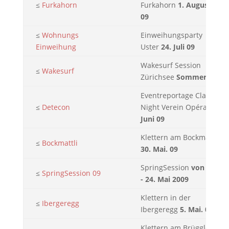
≤
Furkahorn
Furkahorn
1. August
09
≤
Wohnungs
Einweihungsparty
Einweihung
Uster
24. Juli 09
Wakesurf Session
≤
Wakesurf
Zürichsee
Sommer 09
Eventreportage Classic
≤
Detecon
Night Verein Opéra
5.
Juni 09
Klettern am Bockmattli
≤
Bockmattli
30. Mai. 09
SpringSession
von 23.
≤
SpringSession 09
- 24. Mai 2009
Klettern in der
≤
Ibergeregg
Ibergeregg
5. Mai. 09
Klettern am Brüggler