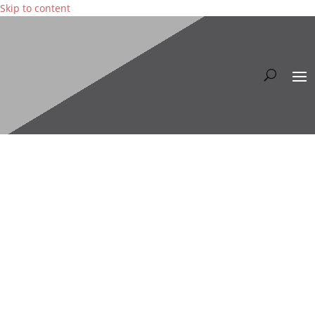
Skip to content
Archiv für Fotografie
Hochzeit / 360° / Drohnen /
Portraits / Event / Erotik /
Bergsport / Wintersport /
Nikon
Ich biete die Lösungen für deine