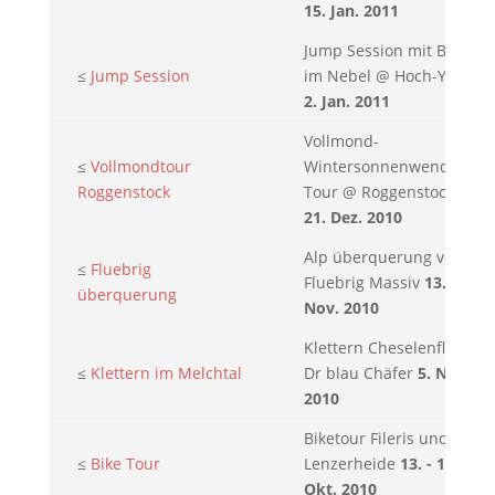
15. Jan. 2011
Jump Session mit Blitz
≤
Jump Session
im Nebel @ Hoch-Ybrig
2. Jan. 2011
Vollmond-
≤
Vollmondtour
Wintersonnenwende
Roggenstock
Tour @ Roggenstock
21. Dez. 2010
Alp überquerung vom
≤
Fluebrig
Fluebrig Massiv
13.
überquerung
Nov. 2010
Klettern Cheselenflue:
≤
Klettern im Melchtal
Dr blau Chäfer
5. Nov.
2010
Biketour Fileris und
≤
Bike Tour
Lenzerheide
13. - 14.
Okt. 2010