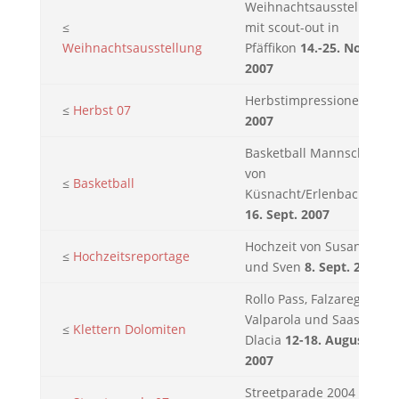
Weihnachtsausstellung
≤
mit scout-out in
Weihnachtsausstellung
Pfäffikon
14.-25. Nov.
2007
Herbstimpressionen
≤
Herbst 07
2007
Basketball Mannschaft
von
≤
Basketball
Küsnacht/Erlenbach
16. Sept. 2007
Hochzeit von Susanne
≤
Hochzeitsreportage
und Sven
8. Sept. 2007
Rollo Pass, Falzarego,
Valparola und Saas
≤
Klettern Dolomiten
Dlacia
12-18. August
2007
Streetparade 2004 in