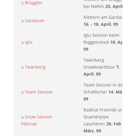
≤
Brüggler
bei Näfels
25. April. 09
Klettern am Gardasee
≤
Gardasee
16. - 18. April. 09
Iglu Session beim
≤
Iglu
Roggenstock
10. April.
09
Twäriberg
≤
Twäriberg
Snowboardtour
7.
April. 09
Team Session in den
≤
Team Session
Schaflöcher
14. März.
09
Radical Freeride und
≤
Snow Session
Quarterpipe
Februar
Laucheren
28. Feb & 1.
März. 09